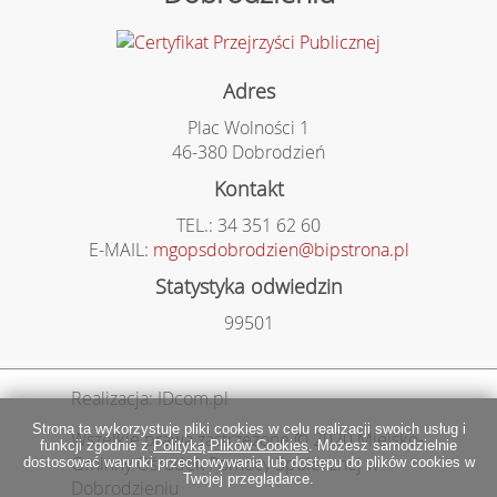
Adres
Plac Wolności 1
46-380 Dobrodzień
Kontakt
TEL.: 34 351 62 60
E-MAIL:
mgopsdobrodzien@bipstrona.pl
Statystyka odwiedzin
99501
Realizacja: IDcom.pl
Strona ta wykorzystuje pliki cookies w celu realizacji swoich usług i
Wszelkie prawa zastrzeżone © 2020 Miejsko-
funkcji zgodnie z
Polityką Plików Cookies
. Możesz samodzielnie
Gminny Ośrodek Pomocy Społecznej w
dostosować warunki przechowywania lub dostępu do plików cookies w
Twojej przeglądarce.
Dobrodzieniu