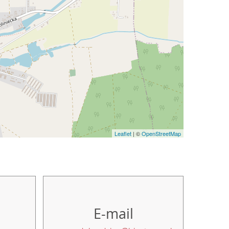
Leaflet
| ©
OpenStreetMap
E-mail