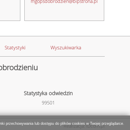
mgopsdobrodzien@bipstrona.pl
Statystyki
Wyszukiwarka
obrodzieniu
Statystyka odwiedzin
99501
ki przechowywania lub dostępu do plików cookies w Twojej przeglądarce.
Realizacja: IDcom.pl