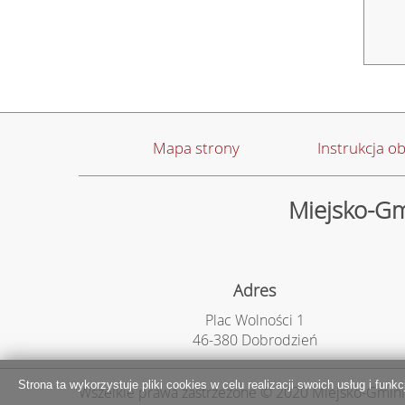
Mapa strony
Instrukcja ob
Miejsko-Gm
Adres
Plac Wolności 1
46-380 Dobrodzień
Strona ta wykorzystuje pliki cookies w celu realizacji swoich usług i funk
Wszelkie prawa zastrzeżone © 2020 Miejsko-Gmin