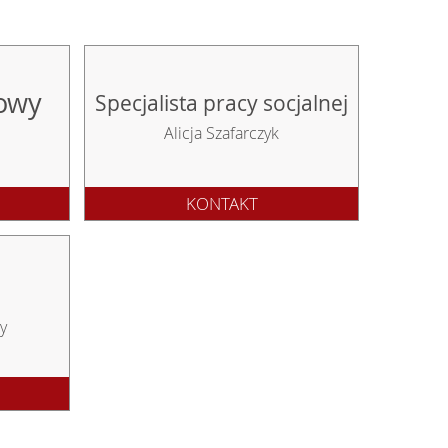
owy
Specjalista pracy socjalnej
Alicja Szafarczyk
34 351 62 60
34 351 62 73
34 351 62 70
34 351 62 74
k.tkaczyk@bipstrona.pl
KONTAKT
a.dziuba@bipstron
y
34 351 62 71
34 351 62 75
34 351 62 70
34 351 62 70
s.pietruszka@bipstrona.pl
j.paprotny@bipstro