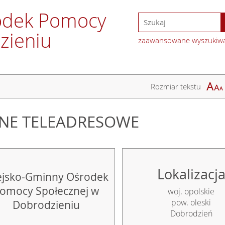
odek Pomocy
zieniu
zaawansowane wyszukiw
Rozmiar tekstu
NE TELEADRESOWE
Lokalizacj
ejsko-Gminny Ośrodek
omocy Społecznej w
woj. opolskie
pow. oleski
Dobrodzieniu
Dobrodzień