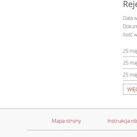
Rej
Data 
Dokum
Ilość 
25 ma
25 ma
25 ma
WIĘC
Mapa strony
Instrukcja ob