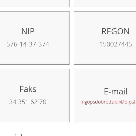
NIP
REGON
576-14-37-374
150027445
Faks
E-mail
34 351 62 70
mgopsdobrodzien@bipstr