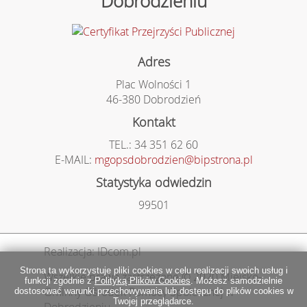
Dobrodzieniu
Adres
Plac Wolności 1
46-380 Dobrodzień
Kontakt
TEL.: 34 351 62 60
E-MAIL:
mgopsdobrodzien@bipstrona.pl
Statystyka odwiedzin
99501
Realizacja: IDcom.pl
Strona ta wykorzystuje pliki cookies w celu realizacji swoich usług i
Wszelkie prawa zastrzeżone © 2020 Miejsko-
funkcji zgodnie z
Polityką Plików Cookies
. Możesz samodzielnie
Gminny Ośrodek Pomocy Społecznej w
dostosować warunki przechowywania lub dostępu do plików cookies w
Twojej przeglądarce.