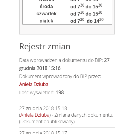
30
30
środa
od 7
do 15
30
30
czwartek
od 7
do 15
30
30
piątek
od 7
do 14
Rejestr zmian
Data wprowadzenia dokumentu do BIP:
27
grudnia 2018 15:16
Dokument wprowadzony do BIP przez:
Aniela Dziuba
Ilość wyświetleń:
198
27 grudnia 2018 15:18
(
Aniela Dziuba
) - Zmiana danych dokumentu.
(Dokument opublikowany)
27 grudnia 2018 15:17