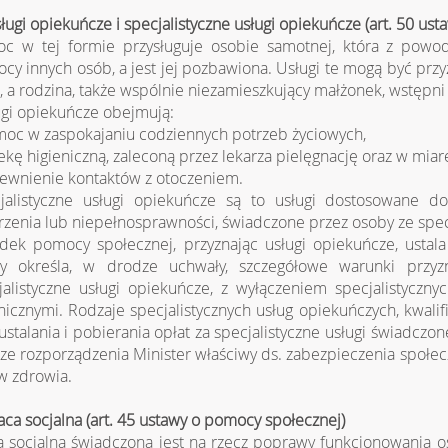
sługi opiekuńcze i specjalistyczne usługi opiekuńcze (art. 50 us
c w tej formie przysługuje osobie samotnej, która z powo
cy innych osób, a jest jej pozbawiona. Usługi te mogą być pr
, a rodzina, także wspólnie niezamieszkujący małżonek, wstępni
gi opiekuńcze obejmują:
moc w zaspokajaniu codziennych potrzeb życiowych,
iekę higieniczną, zaleconą przez lekarza pielęgnację oraz w miar
pewnienie kontaktów z otoczeniem.
jalistyczne usługi opiekuńcze są to usługi dostosowane d
rzenia lub niepełnosprawności, świadczone przez osoby ze sp
dek pomocy społecznej, przyznając usługi opiekuńcze, ustala
y określa, w drodze uchwały, szczegółowe warunki przyzn
jalistyczne usługi opiekuńcze, z wyłączeniem specjalistyczn
hicznymi. Rodzaje specjalistycznych usług opiekuńczych, kwalif
 ustalania i pobierania opłat za specjalistyczne usługi świadc
ze rozporządzenia Minister właściwy ds. zabezpieczenia społ
w zdrowia.
raca socjalna (art. 45 ustawy o pomocy społecznej)
a socjalna świadczona jest na rzecz poprawy funkcjonowania o