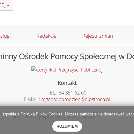
EJ »
sługi
Redakcja
Rejestr zmian
inny Ośrodek Pomocy Społecznej w D
Kontakt
TEL.: 34 351 62 60
E-MAIL:
mgopsdobrodzien@bipstrona.pl
cji zgodnie z
Polityką Plików Cookies
. Możesz samodzielnie dostosować warun
ny Ośrodek Pomocy Społecznej w Dobrodzieniu
ROZUMIEM