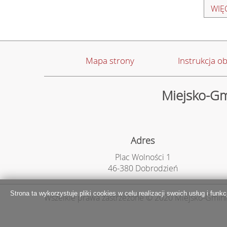
WIĘC
Mapa strony
Instrukcja ob
Miejsko-Gm
Adres
Plac Wolności 1
46-380 Dobrodzień
Strona ta wykorzystuje pliki cookies w celu realizacji swoich usług i funk
Wszelkie prawa zastrzeżone © 2020 Miejsko-Gmin