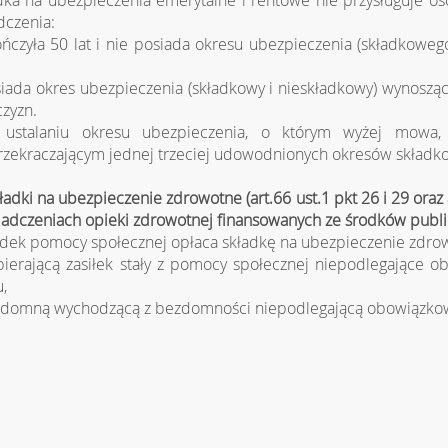
dka na ubezpieczenia emerytalne i rentowe nie przysługuje os
dczenia:
ończyła 50 lat i nie posiada okresu ubezpieczenia (składkowe
siada okres ubezpieczenia (składkowy i nieskładkowy) wynosząc
zyzn.
 ustalaniu okresu ubezpieczenia, o którym wyżej mowa,
rzekraczającym jednej trzeciej udowodnionych okresów składk
ładki na ubezpieczenie zdrowotne (art.66 ust.1 pkt 26 i 29 oraz a
iadczeniach opieki zdrowotnej finansowanych ze środków publi
dek pomocy społecznej opłaca składkę na ubezpieczenie zdro
bierającą zasiłek stały z pomocy społecznej niepodlegające 
u,
zdomną wychodzącą z bezdomności niepodlegającą obowiązkowi