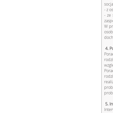
socj
- z 
- ze
zasp
W pr
osob
doch
4. P
Pora
rodz
wzgl
Pora
rodz
real
prob
prob
5. I
Inte