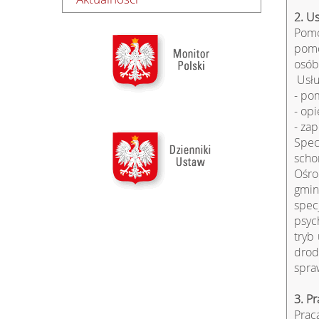
2. U
Pomo
pomo
osób
Usłu
- po
- op
- za
Spec
scho
Ośro
gmin
spec
psyc
tryb
drod
spra
3. P
Prac