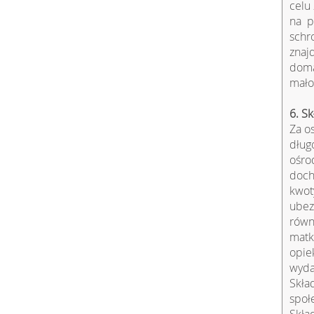
celu
na p
schr
znaj
doma
mało
6. S
Za o
dług
ośro
doch
kwo
ubez
równ
matk
opie
wyda
Skła
społ