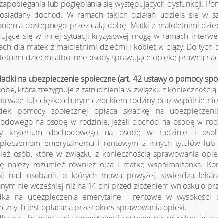
 zapobiegania lub pogłębiania się występujących dysfunkcji. Po
osiadany dochód. W ramach takich działań udziela się w szc
onienia dostępnego przez całą dobę. Matki z małoletnimi dzie
dujące się w innej sytuacji kryzysowej mogą w ramach interwe
ch dla matek z małoletnimi dziećmi i kobiet w ciąży. Do tyc
letnimi dziećmi albo inne osoby sprawujące opiekę prawną nad
kładki na ubezpieczenie społeczne (art. 42 ustawy o pomocy spo
sobę, która zrezygnuje z zatrudnienia w związku z konieczności
otrwale lub ciężko chorym członkiem rodziny oraz wspólnie n
dek pomocy społecznej opłaca składkę na ubezpieczeni
odowego na osobę w rodzinie, jeżeli dochód na osobę w rodz
ty kryterium dochodowego na osobę w rodzinie i osob
pieczeniom emerytalnemu i rentowym z innych tytułów lub n
ież osób, które w związku z koniecznością sprawowania opiek
ę należy rozumieć również ojca i matkę współmałżonka. Kon
ki nad osobami, o których mowa powyżej, stwierdza lekar
nym nie wcześniej niż na 14 dni przed złożeniem wniosku o prz
dka na ubezpieczenia emerytalne i rentowe w wysokości o
ecznych jest opłacana przez okres sprawowania opieki.