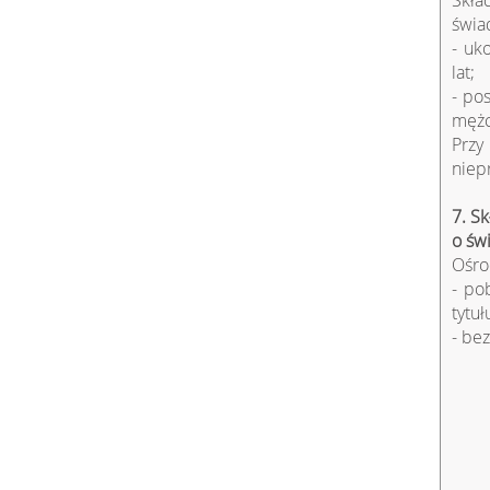
Skła
świa
- uk
lat;
- po
mężc
Przy
niep
7. Sk
o św
Ośro
- po
tytuł
- be