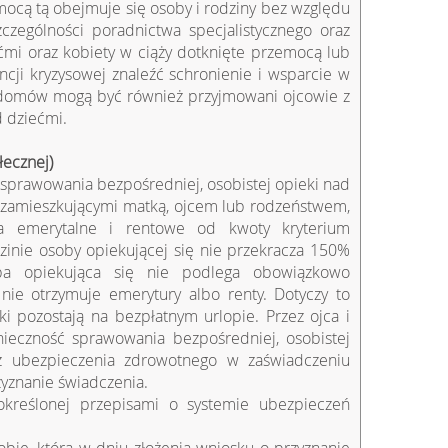
mocą tą obejmuje się osoby i rodziny bez względu
zególności poradnictwa specjalistycznego oraz
ćmi oraz kobiety w ciąży dotknięte przemocą lub
ncji kryzysowej znaleźć schronienie i wsparcie w
h domów mogą być również przyjmowani ojcowie z
 dziećmi.
łecznej)
ą sprawowania bezpośredniej, osobistej opieki nad
iezamieszkującymi matką, ojcem lub rodzeństwem,
a emerytalne i rentowe od kwoty kryterium
inie osoby opiekującej się nie przekracza 150%
a opiekująca się nie podlega obowiązkowo
ie otrzymuje emerytury albo renty. Dotyczy to
i pozostają na bezpłatnym urlopie. Przez ojca i
ieczność sprawowania bezpośredniej, osobistej
z ubezpieczenia zdrowotnego w zaświadczeniu
yznanie świadczenia.
kreślonej przepisami o systemie ubezpieczeń