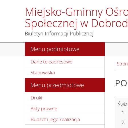
Miejsko-Gminny Ośr
Społecznej w Dobrod
Biuletyn Informacji Publicznej
Menu podmiotowe
Dane teleadresowe
Stron
Stanowiska
PO
Menu przedmiotowe
Druki
Świa
Akty prawne
Budżet i jego realizacja