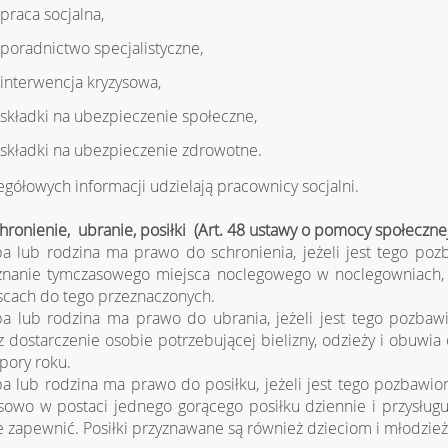
praca socjalna,
poradnictwo specjalistyczne,
interwencja kryzysowa,
składki na ubezpieczenie społeczne,
składki na ubezpieczenie zdrowotne.
egółowych informacji udzielają pracownicy socjalni.
chronienie, ubranie, posiłki (Art. 48 ustawy o pomocy społecznej
a lub rodzina ma prawo do schronienia, jeżeli jest tego poz
znanie tymczasowego miejsca noclegowego w noclegowniach,
scach do tego przeznaczonych.
a lub rodzina ma prawo do ubrania, jeżeli jest tego pozbaw
z dostarczenie osobie potrzebującej bielizny, odzieży i obuwi
 pory roku.
a lub rodzina ma prawo do posiłku, jeżeli jest tego pozbawi
sowo w postaci jednego gorącego posiłku dziennie i przysług
e zapewnić. Posiłki przyznawane są również dzieciom i młodzież