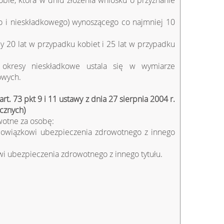
obie, która w dniu złożenia wniosku o przyznanie
go i nieskładkowego) wynoszącego co najmniej 10
y 20 lat w przypadku kobiet i 25 lat w przypadku
 okresy nieskładkowe ustala się w wymiarze
owych.
rt. 73 pkt 9 i 11 ustawy z dnia 27 sierpnia 2004 r.
cznych)
wotne za osobę:
obowiązkowi ubezpieczenia zdrowotnego z innego
 ubezpieczenia zdrowotnego z innego tytułu.