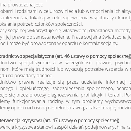
alna prowadzona jest:
osobami i rodzinami w celu rozwinięcia lub wzmocnienia ich akty
 społecznością lokalną w celu zapewnienia współpracy i koordyna
okajania potrzeb członków społeczności.
acy socjalnej wykorzystuje się właściwe tej działalności metod
y i jej prawa do samostanowienia. Praca socjalna świadczona 
ód i może być prowadzona w oparciu o kontrakt socjalny.
oradnictwo specjalistyczne (art. 46 ustawy o pomocy społecznej)
dnictwo specjalistyczne, a w szczególności prawne, psycho
inom, które mają trudności lub wykazują potrzebę wsparcia w
ędu na posiadany dochód.
dnictwo prawne realizuje się przez udzielanie informacji
innego i opiekuńczego, zabezpieczenia społecznego, ochro
izuje się przez procesy diagnozowania, profilaktyki i terapii.
lemy funkcjonowania rodziny, w tym problemy wychowawcze
lemy opieki nad osobą niepełnosprawną, a także terapię rodzin
nterwencja kryzysowa (art. 47 ustawy o pomocy społecznej)
rwencja kryzysowa stanowi zespół działań podejmowanych na rz