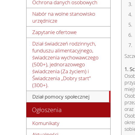
Ochrona danych osobowych
Nabór na wolne stanowisko
urzędnicze
Zapytanie ofertowe
Dział świadczeń rodzinnych,
funduszu alimentacyjnego,
Szcz
świadczenia wychowawczego
(500+), jednorazowego
1. S
świadczenia (Za życiem) i
Osob
Świadczenia „Dobry start”
przy
(300+).
miej
Osob
Dział pomocy społecznej
prze
Ogłoszenia
oraz
Osob
okre
Komunikaty
sobi
Aktualności