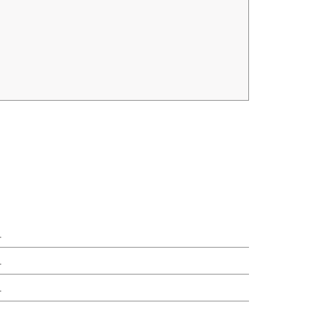
.
.
.